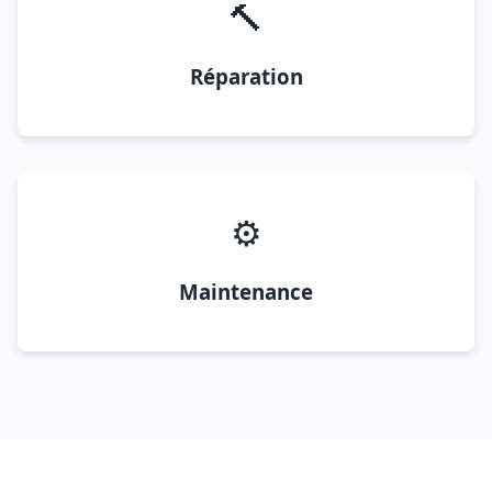
🔨
Réparation
⚙️
Maintenance