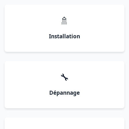
🚿
Installation
🔧
Dépannage