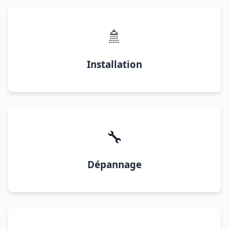
🚿
Installation
🔧
Dépannage