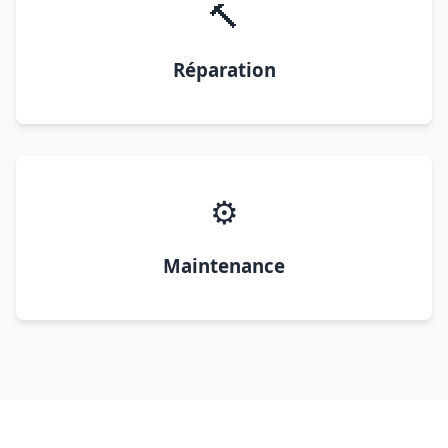
🔨
Réparation
⚙️
Maintenance