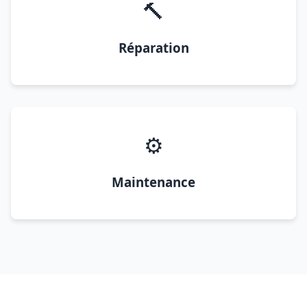
🔨
Réparation
⚙️
Maintenance