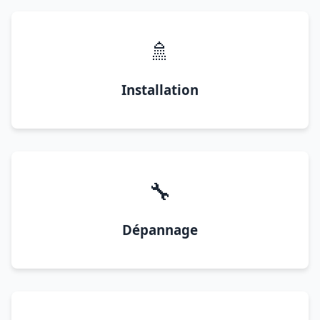
🚿
Installation
🔧
Dépannage