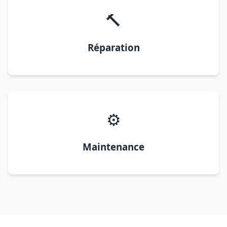
🔨
Réparation
⚙️
Maintenance