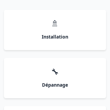
🚿
Installation
🔧
Dépannage