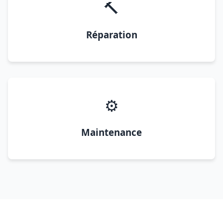
🔨
Réparation
⚙️
Maintenance