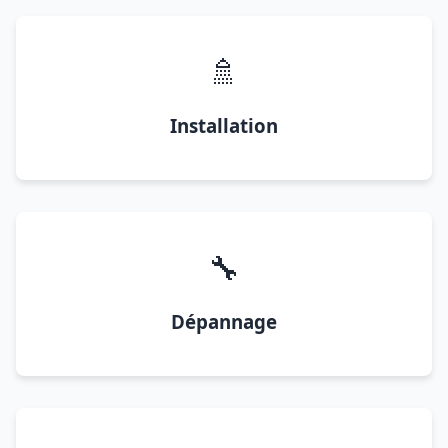
🚿
Installation
🔧
Dépannage