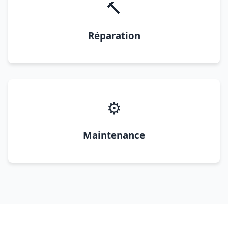
🔨
Réparation
⚙️
Maintenance