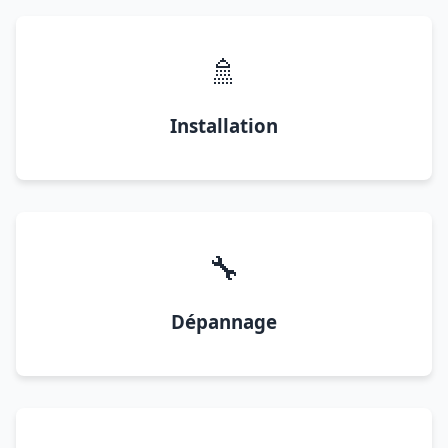
🚿
Installation
🔧
Dépannage