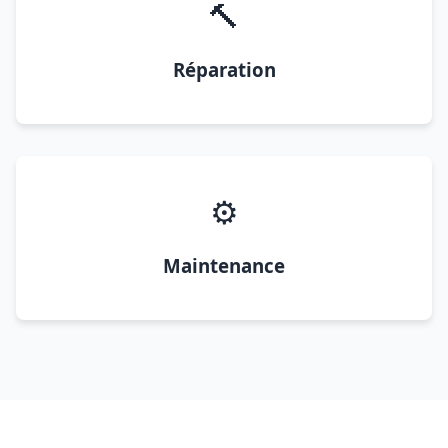
🔨
Réparation
⚙️
Maintenance