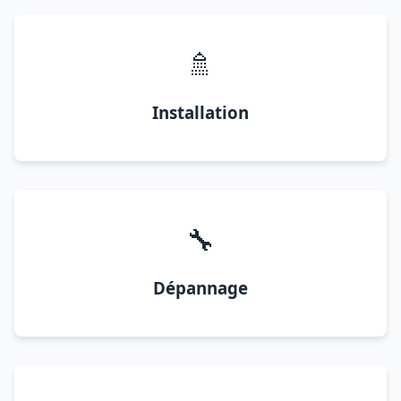
🚿
Installation
🔧
Dépannage