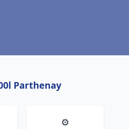
00l Parthenay
⚙️