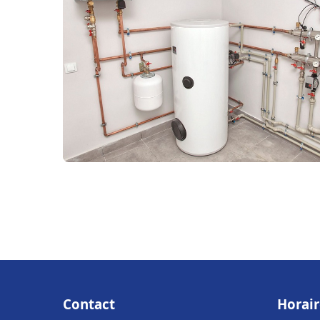
Contact
Horair