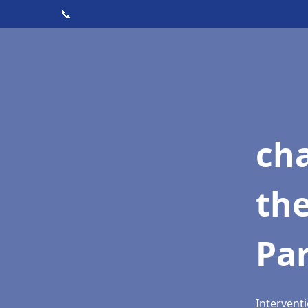
📞
ch
th
Pa
Intervent