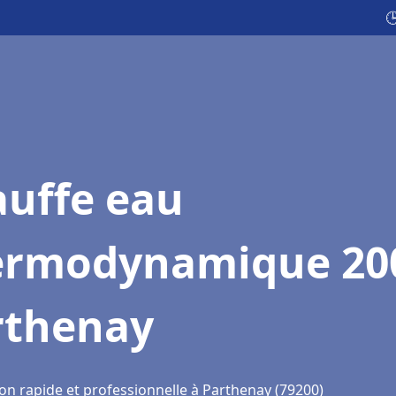

auffe eau
ermodynamique 20
rthenay
ion rapide et professionnelle à Parthenay (79200)