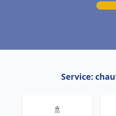
Service: cha
🚿