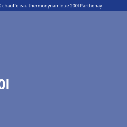
 chauffe eau thermodynamique 200l Parthenay
0l