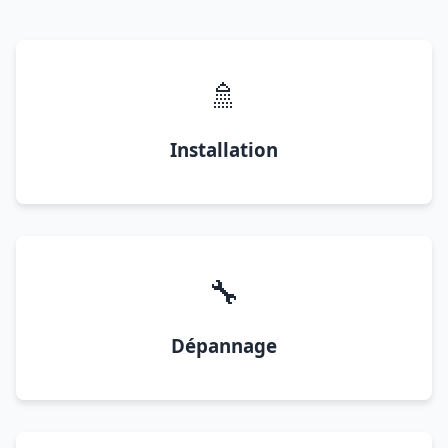
🚿
Installation
🔧
Dépannage