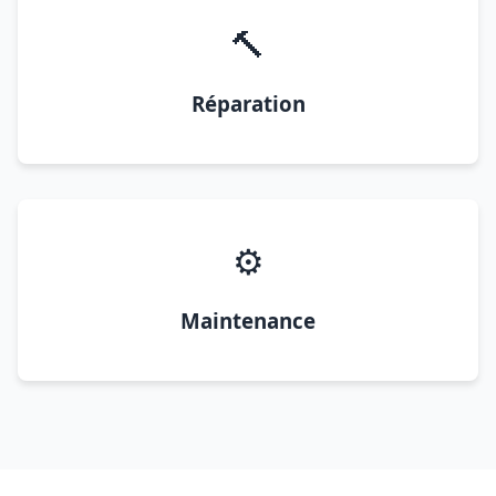
🔨
Réparation
⚙️
Maintenance