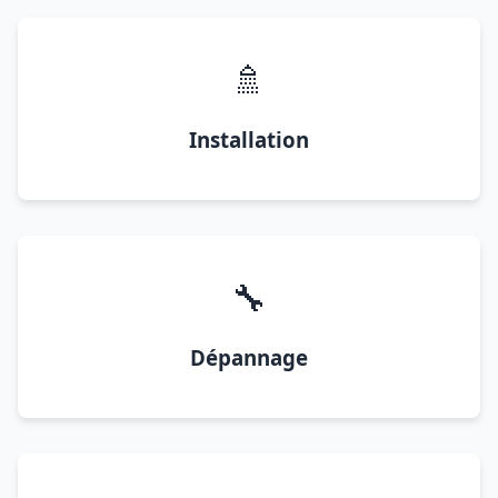
🚿
Installation
🔧
Dépannage