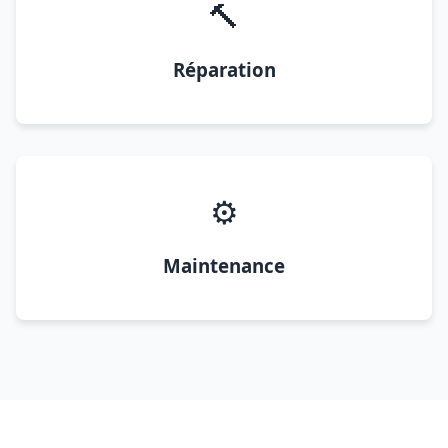
🔨
Réparation
⚙️
Maintenance