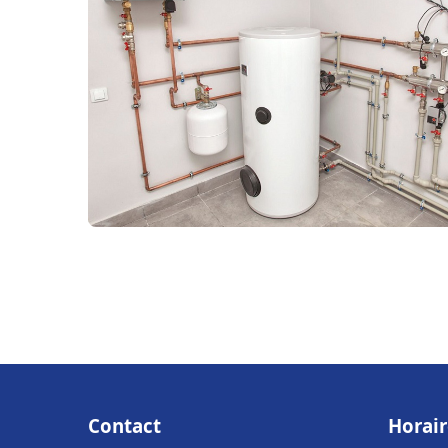
Contact
Horair