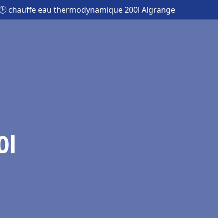
🕒 chauffe eau thermodynamique 200l Algrange
0l