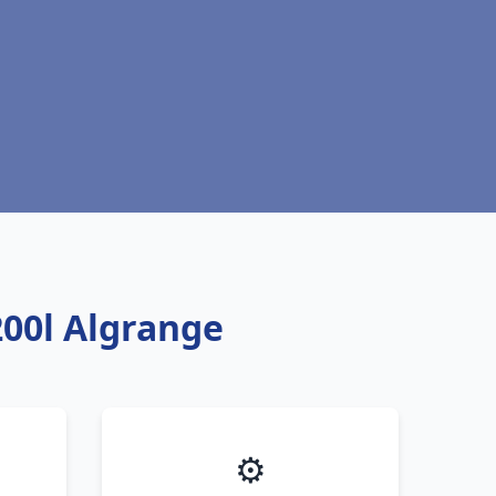
00l Algrange
⚙️