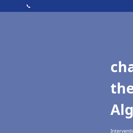
📞
ch
th
Al
Interventi