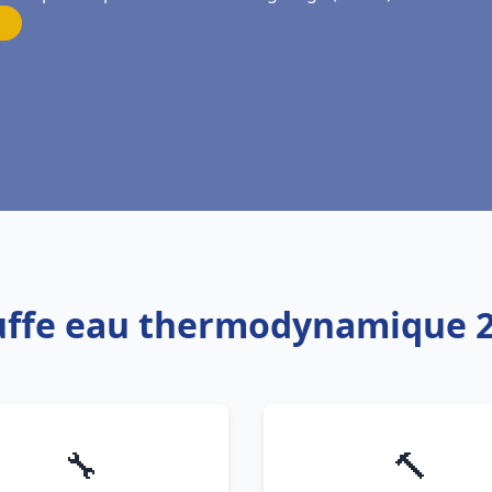
auffe eau thermodynamique 2
🔧
🔨