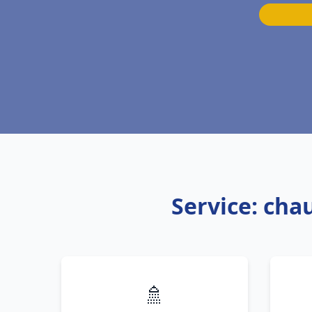
Service: ch
🚿