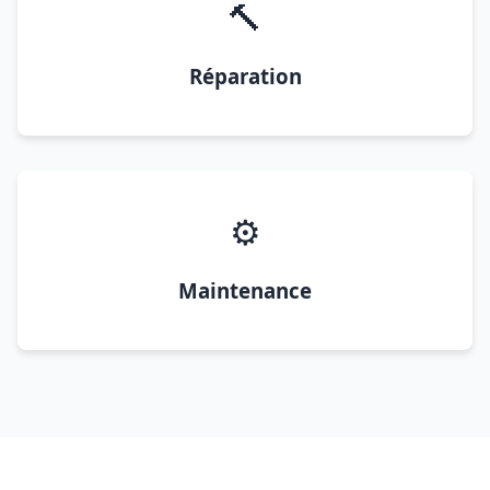
🔨
Réparation
⚙️
Maintenance