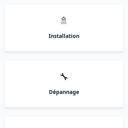
🚿
Installation
🔧
Dépannage