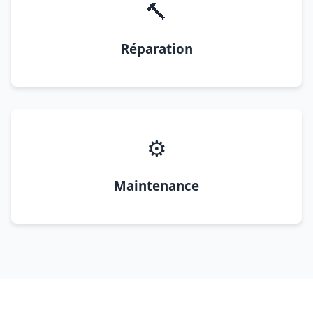
🔨
Réparation
⚙️
Maintenance