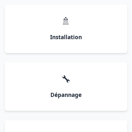
🚿
Installation
🔧
Dépannage