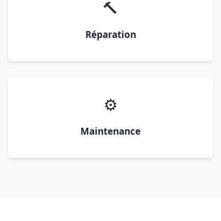
🔨
Réparation
⚙️
Maintenance