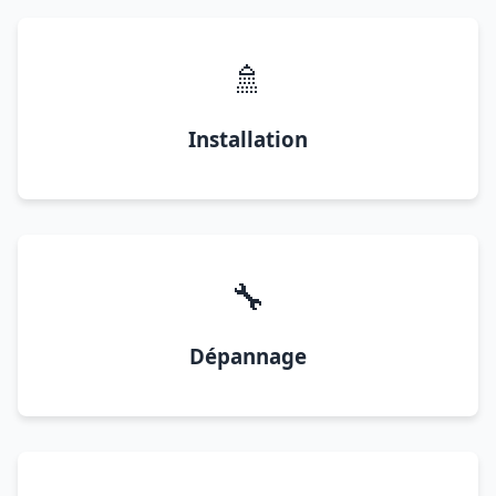
🚿
Installation
🔧
Dépannage