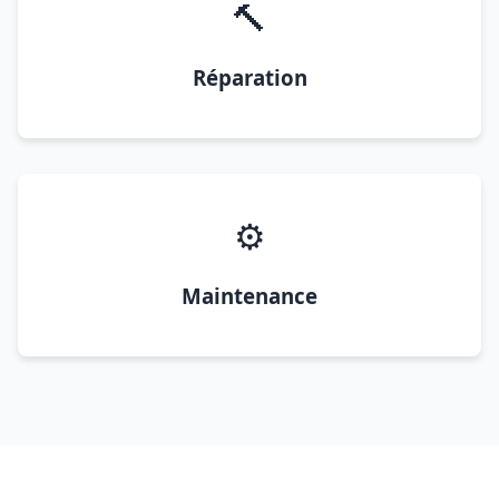
🔨
Réparation
⚙️
Maintenance