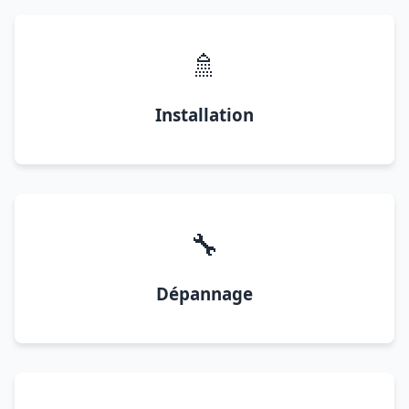
🚿
Installation
🔧
Dépannage