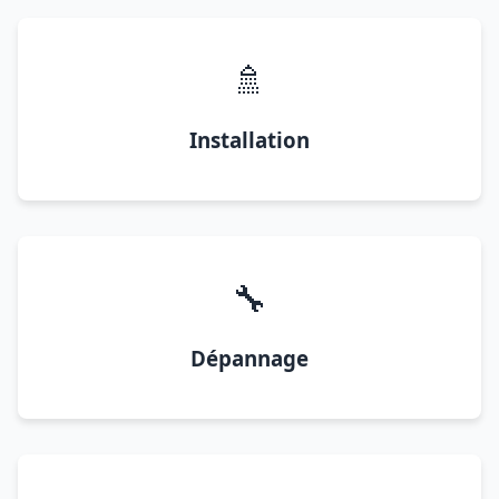
🚿
Installation
🔧
Dépannage