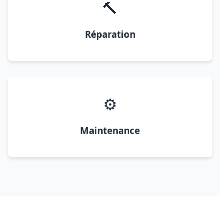
🔨
Réparation
⚙️
Maintenance