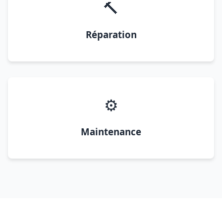
🔨
Réparation
⚙️
Maintenance