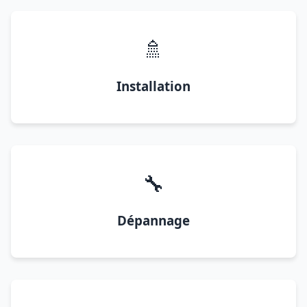
🚿
Installation
🔧
Dépannage