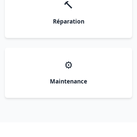
🔨
Réparation
⚙️
Maintenance