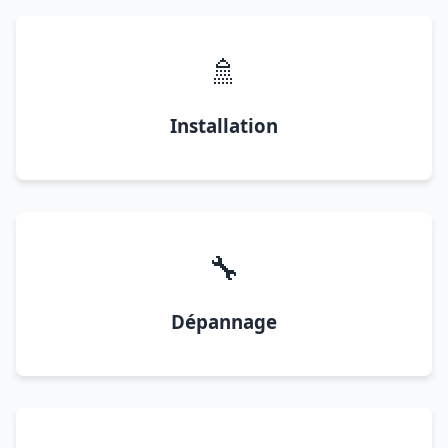
🚿
Installation
🔧
Dépannage