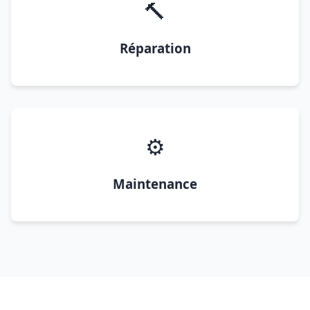
🔨
Réparation
⚙️
Maintenance