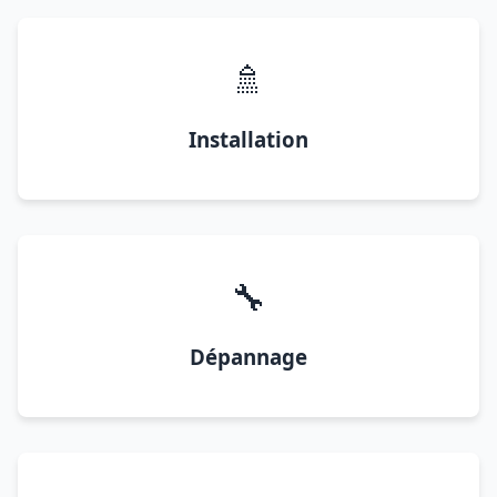
🚿
Installation
🔧
Dépannage