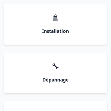
🚿
Installation
🔧
Dépannage