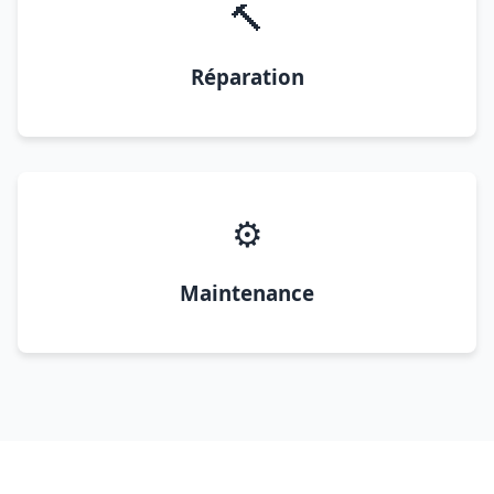
🔨
Réparation
⚙️
Maintenance