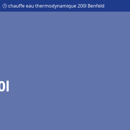
🕒 chauffe eau thermodynamique 200l Benfeld
0l