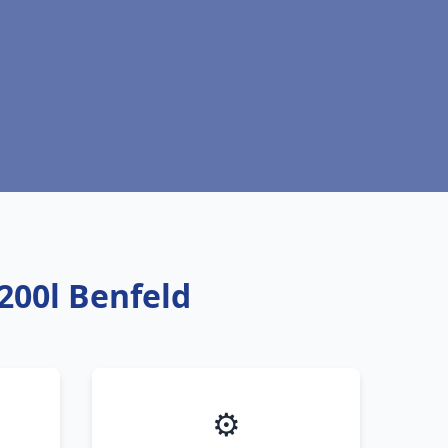
200l Benfeld
⚙️