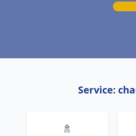
Service: ch
🚿