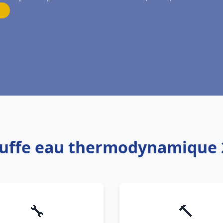
auffe eau thermodynamique 
🔧
🔨