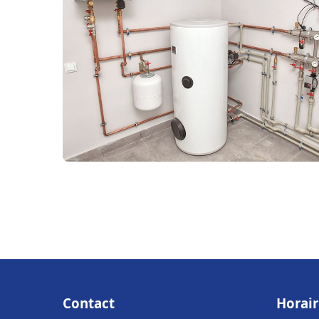
Contact
Horair