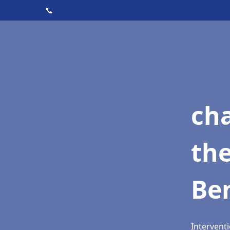
📞
ch
th
Be
Interventi