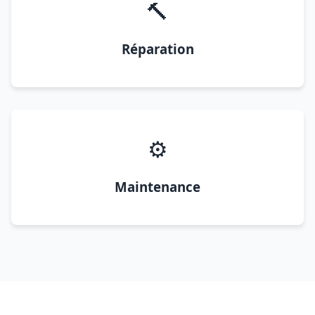
🔨
Réparation
⚙️
Maintenance