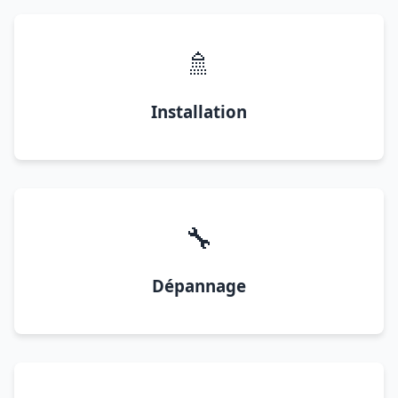
🚿
Installation
🔧
Dépannage