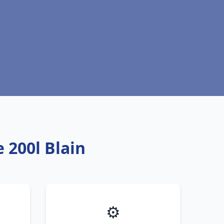
 200l Blain
⚙️