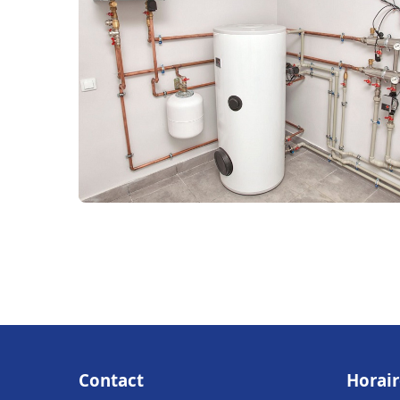
Contact
Horair