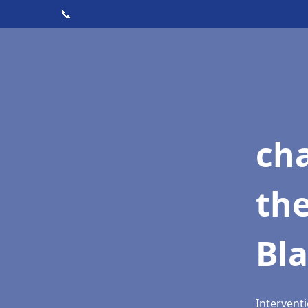
📞
ch
th
Bla
Interventi