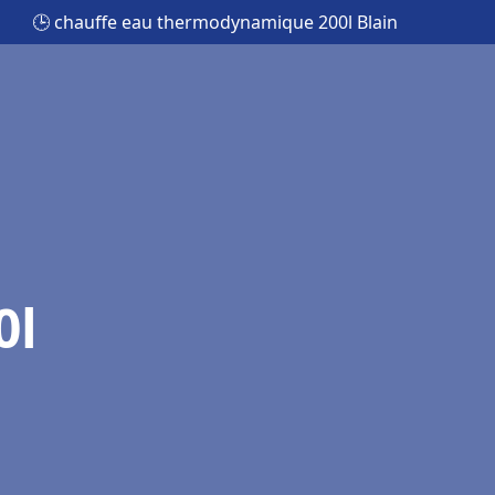
🕒 chauffe eau thermodynamique 200l Blain
0l