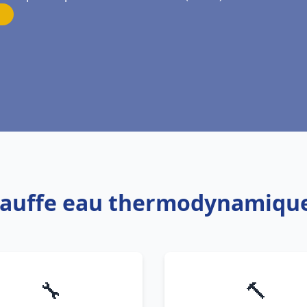
hauffe eau thermodynamique
🔧
🔨