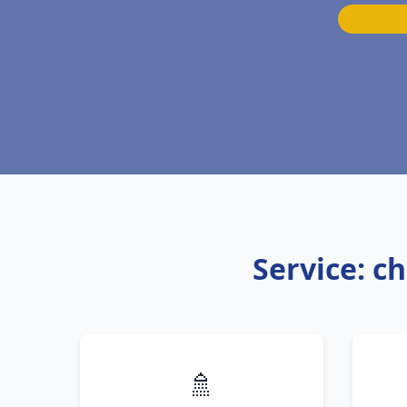
Service: c
🚿