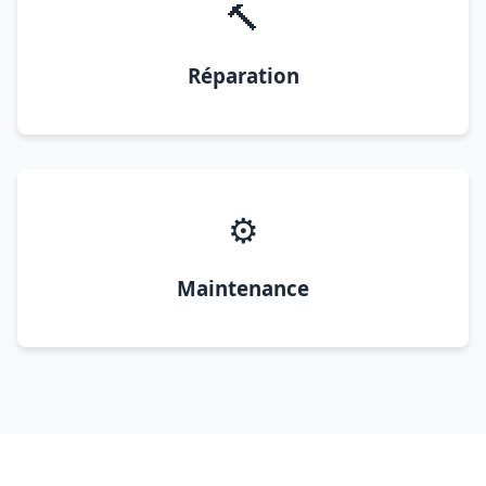
🔨
Réparation
⚙️
Maintenance