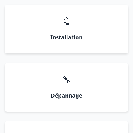
🚿
Installation
🔧
Dépannage