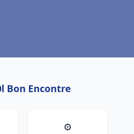
l Bon Encontre
⚙️