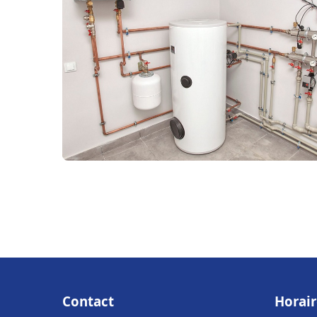
Contact
Horair