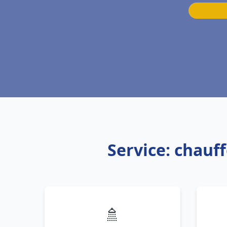
Service: chau
🚿