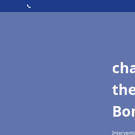
📞
ch
th
Bo
Intervent