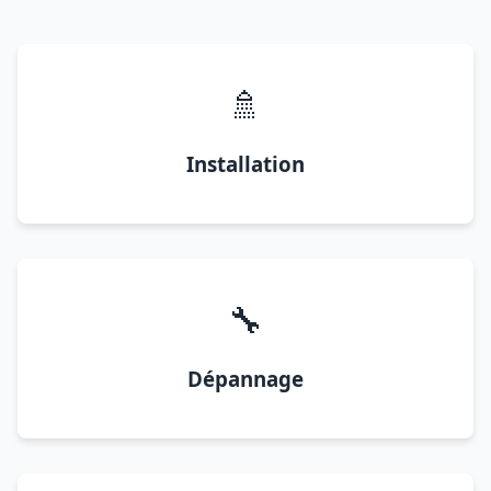
🚿
Installation
🔧
Dépannage