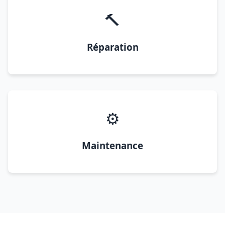
🔨
Réparation
⚙️
Maintenance