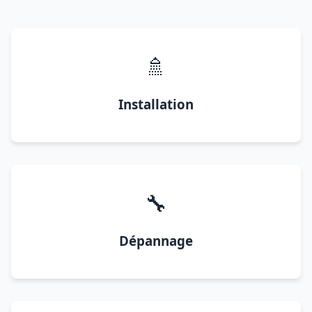
🚿
Installation
🔧
Dépannage