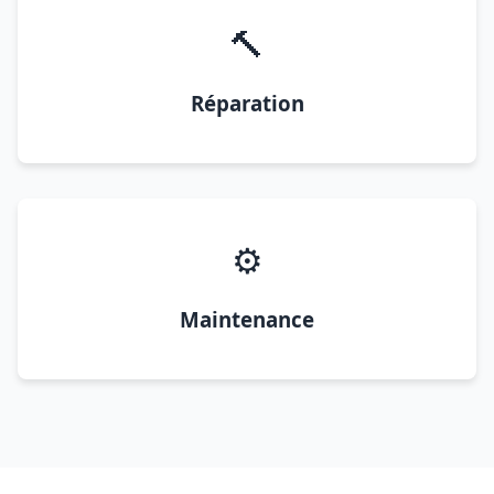
🔨
Réparation
⚙️
Maintenance