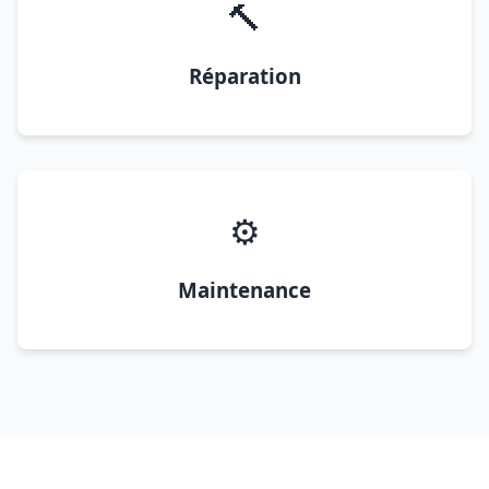
🔨
Réparation
⚙️
Maintenance