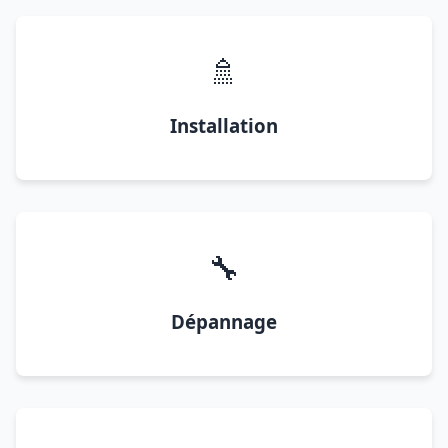
🚿
Installation
🔧
Dépannage