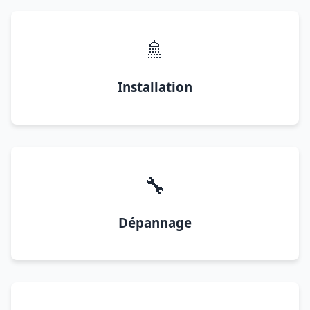
🚿
Installation
🔧
Dépannage