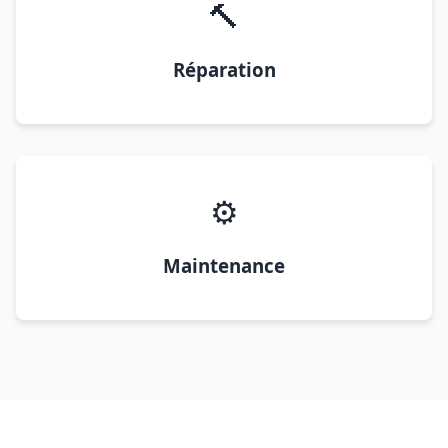
🔨
Réparation
⚙️
Maintenance