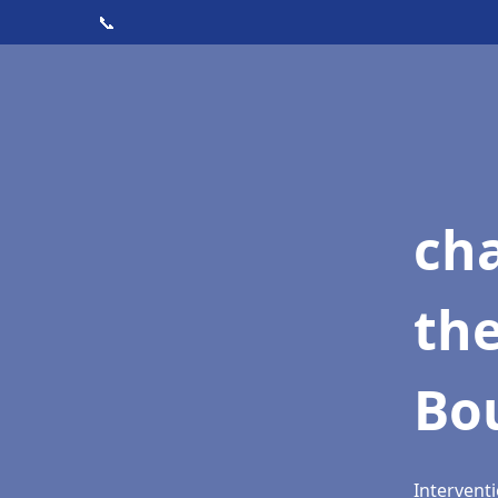
📞
ch
th
Bou
Interventi