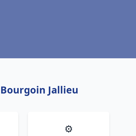
Bourgoin Jallieu
⚙️