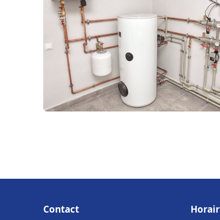
Contact
Horair