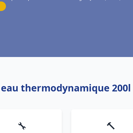
e eau thermodynamique 200l 
🔧
🔨