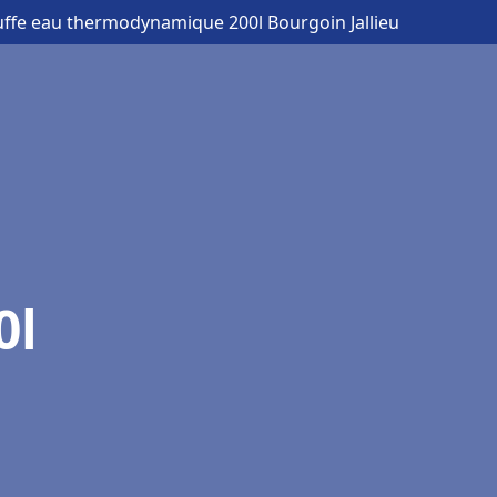
uffe eau thermodynamique 200l Bourgoin Jallieu
0l