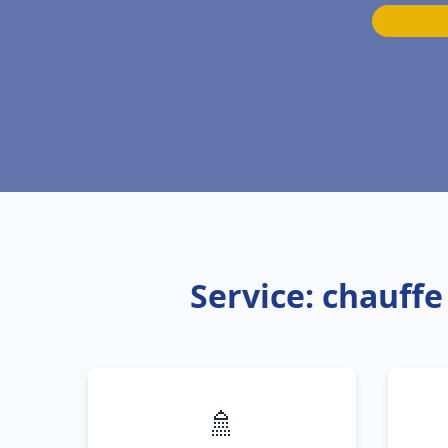
Service: chauff
🚿