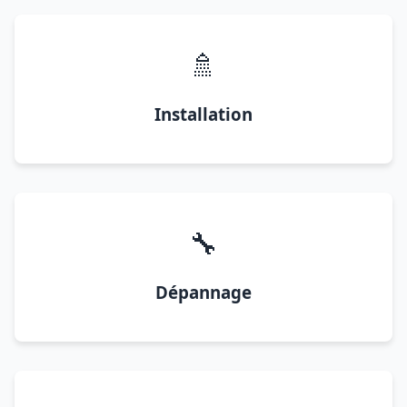
🚿
Installation
🔧
Dépannage