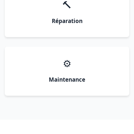
🔨
Réparation
⚙️
Maintenance