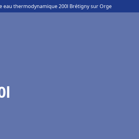
fe eau thermodynamique 200l Brétigny sur Orge
0l