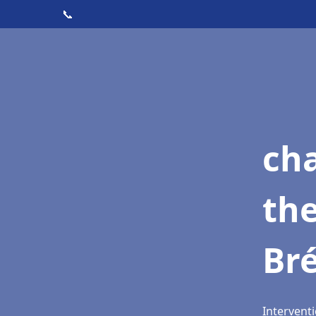
📞
ch
th
Bré
Interventi