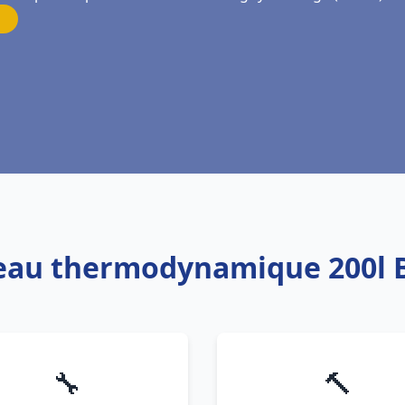
 eau thermodynamique 200l 
🔧
🔨