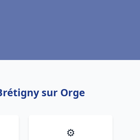
Brétigny sur Orge
⚙️