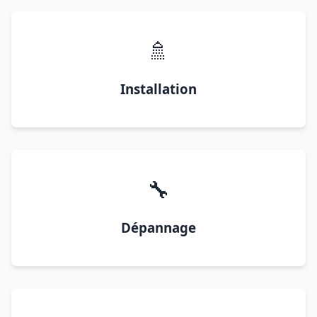
🚿
Installation
🔧
Dépannage