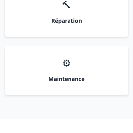
🔨
Réparation
⚙️
Maintenance