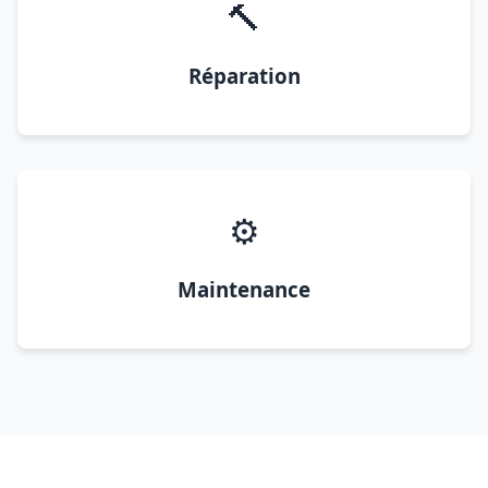
🔨
Réparation
⚙️
Maintenance