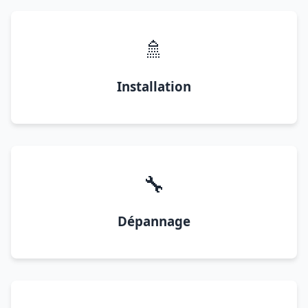
🚿
Installation
🔧
Dépannage