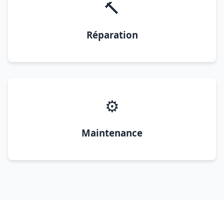
🔨
Réparation
⚙️
Maintenance