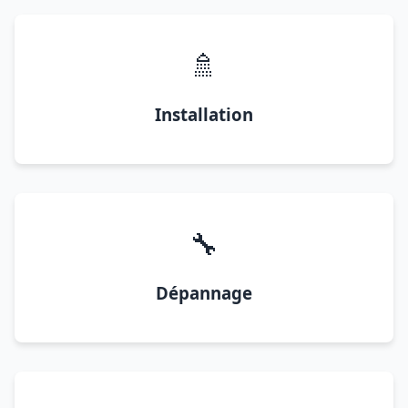
🚿
Installation
🔧
Dépannage