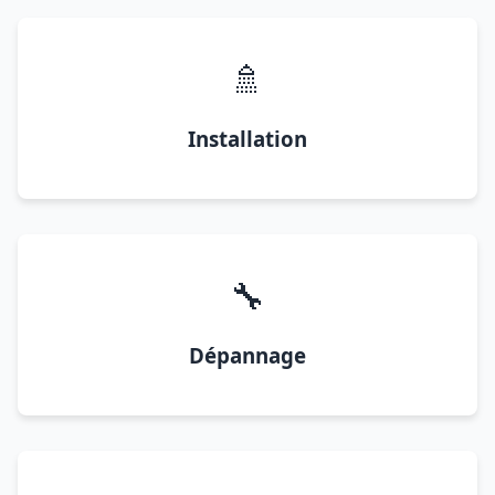
🚿
Installation
🔧
Dépannage