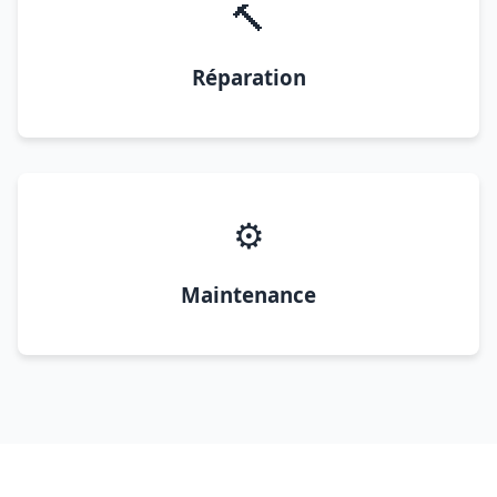
🔨
Réparation
⚙️
Maintenance