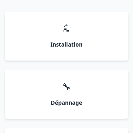
🚿
Installation
🔧
Dépannage