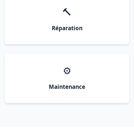
🔨
Réparation
⚙️
Maintenance