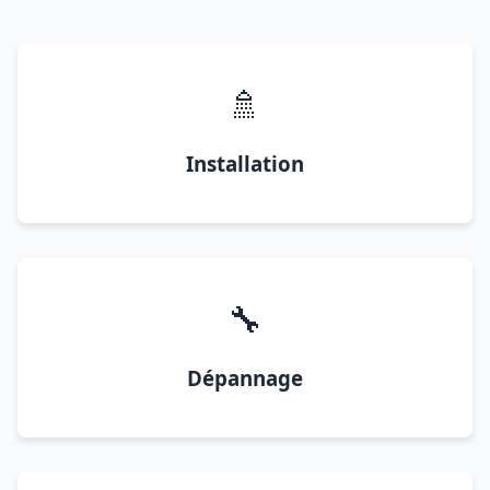
🚿
Installation
🔧
Dépannage