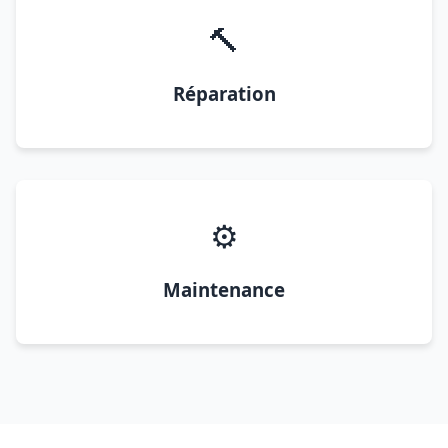
🔨
Réparation
⚙️
Maintenance