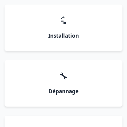
🚿
Installation
🔧
Dépannage