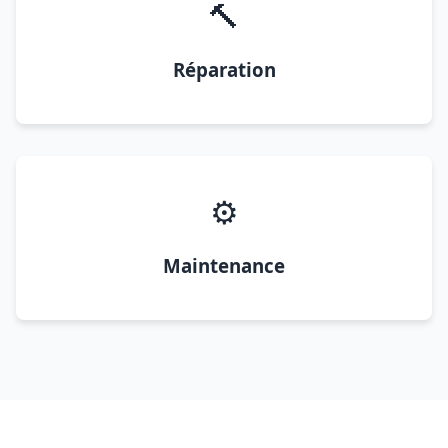
🔨
Réparation
⚙️
Maintenance