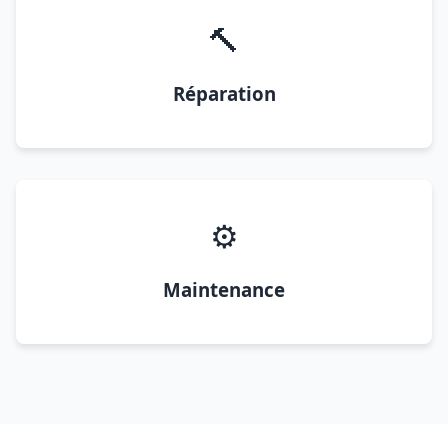
🔨
Réparation
⚙️
Maintenance