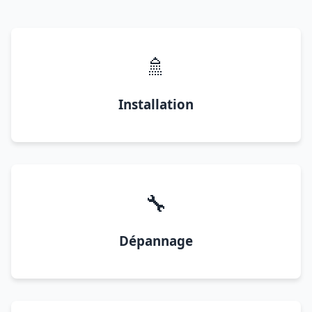
🚿
Installation
🔧
Dépannage