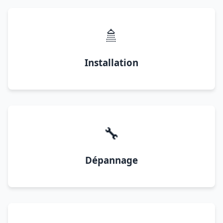
🚿
Installation
🔧
Dépannage