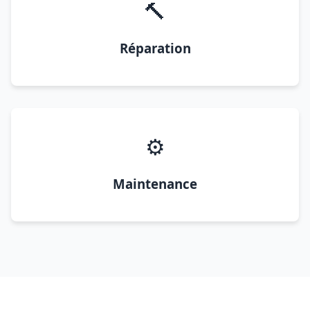
🔨
Réparation
⚙️
Maintenance