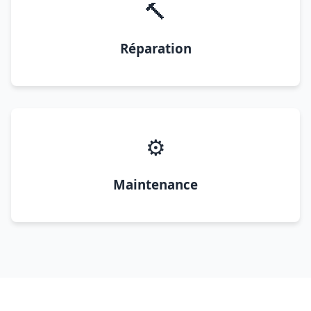
🔨
Réparation
⚙️
Maintenance