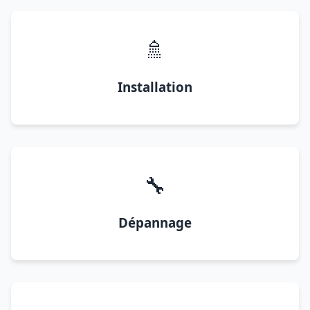
🚿
Installation
🔧
Dépannage