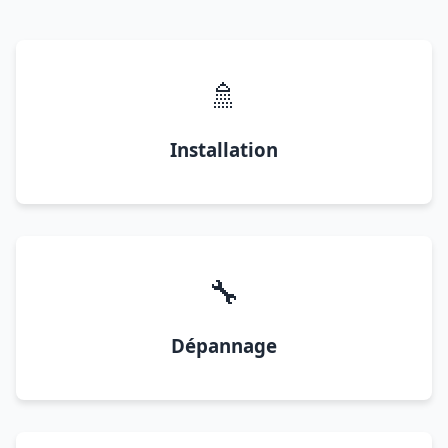
🚿
Installation
🔧
Dépannage