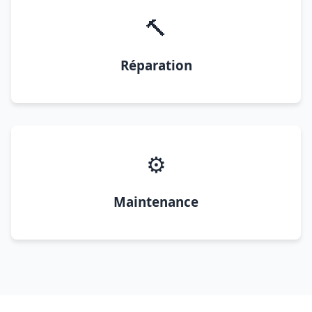
🔨
Réparation
⚙️
Maintenance