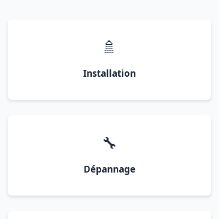
🚿
Installation
🔧
Dépannage