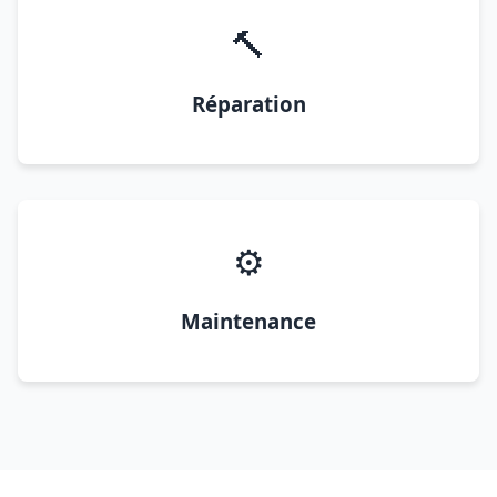
🔨
Réparation
⚙️
Maintenance