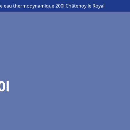
fe eau thermodynamique 200l Châtenoy le Royal
0l