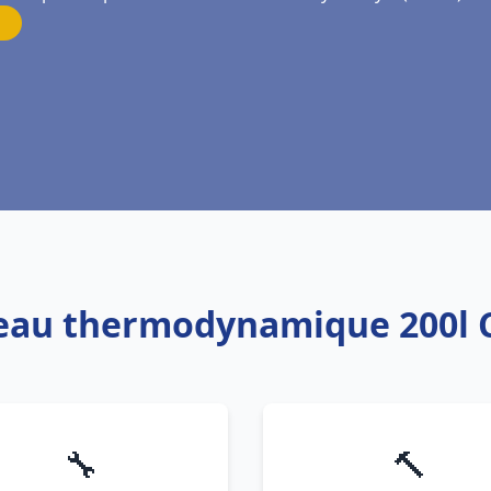
 eau thermodynamique 200l 
🔧
🔨