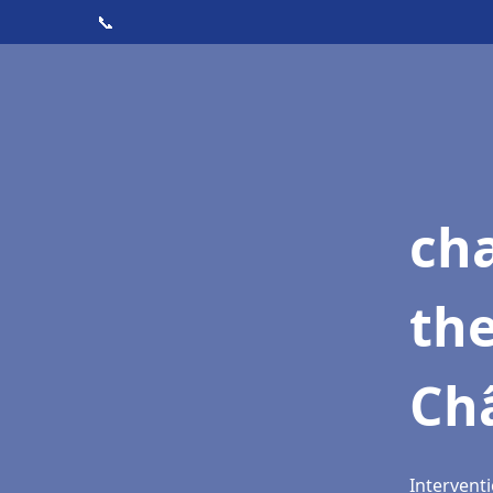
📞
ch
th
Châ
Interventi