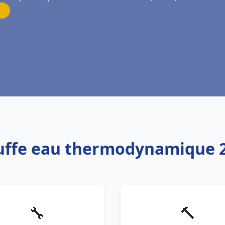
auffe eau thermodynamique 2
🔧
🔨