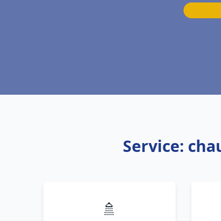
Service: ch
🚿