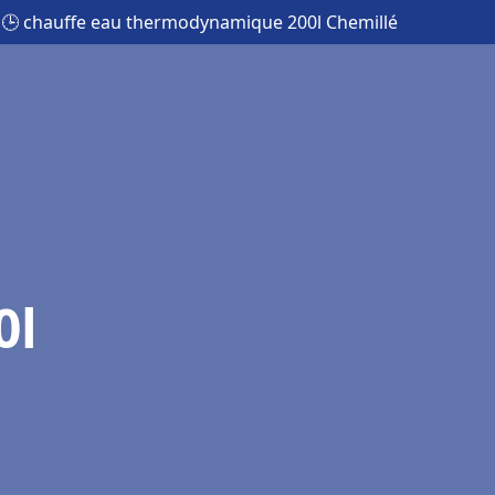
🕒 chauffe eau thermodynamique 200l Chemillé
0l