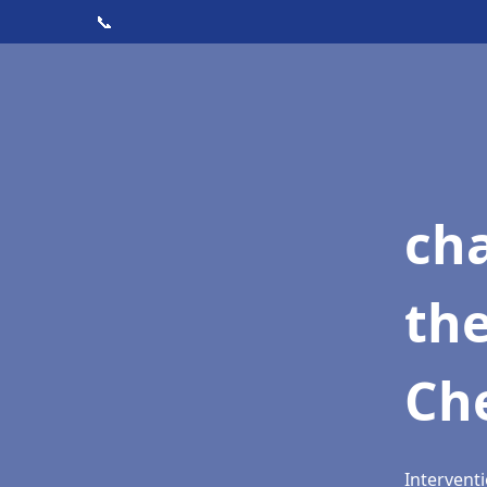
📞
ch
th
Ch
Interventi