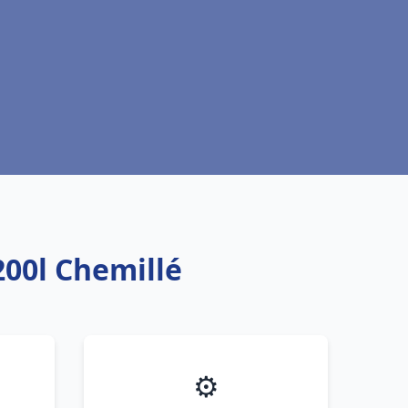
00l Chemillé
⚙️