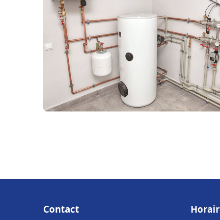
Contact
Horair