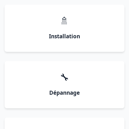
🚿
Installation
🔧
Dépannage