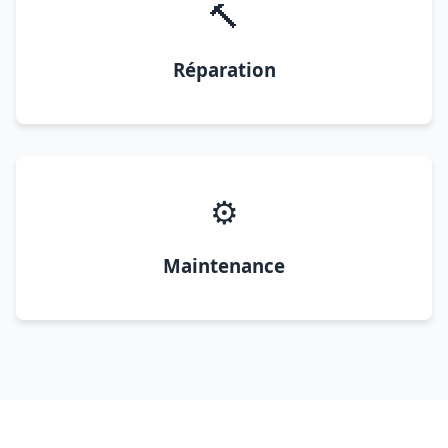
🔨
Réparation
⚙️
Maintenance