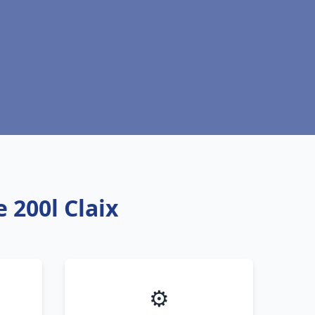
 200l Claix
⚙️