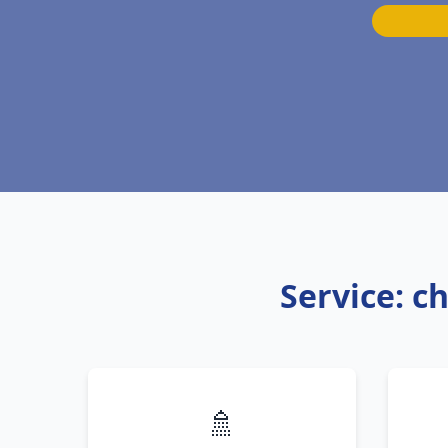
Service: c
🚿