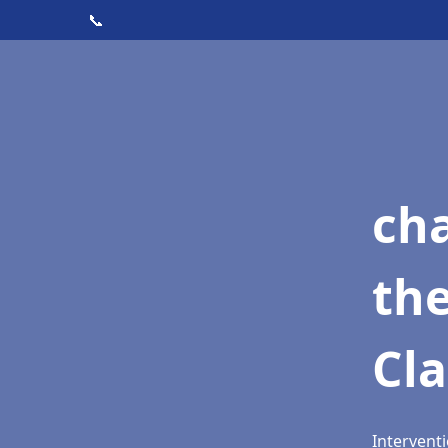
📞
ch
th
Cla
Interventi