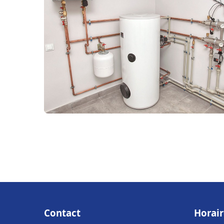
Contact
Horair