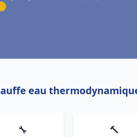
hauffe eau thermodynamique
🔧
🔨