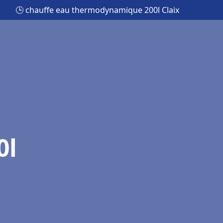
🕒 chauffe eau thermodynamique 200l Claix
0l