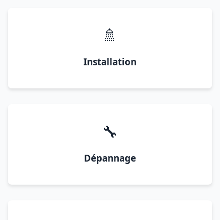
🚿
Installation
🔧
Dépannage