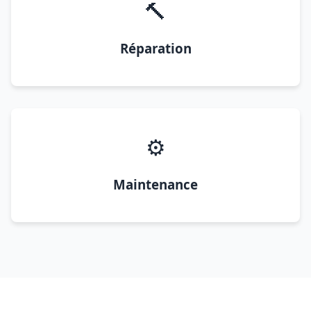
🔨
Réparation
⚙️
Maintenance