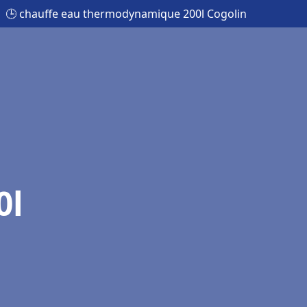
🕒 chauffe eau thermodynamique 200l Cogolin
0l