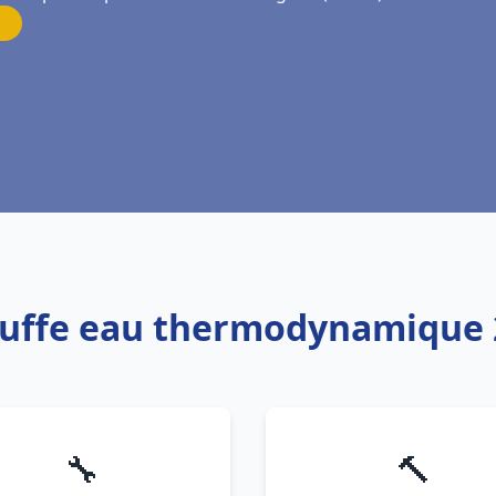
auffe eau thermodynamique 
🔧
🔨