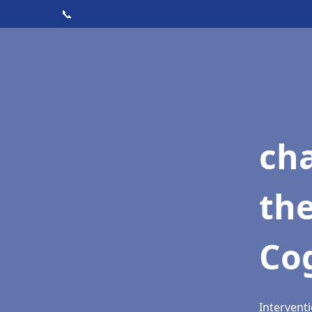
📞
ch
th
Co
Interventi