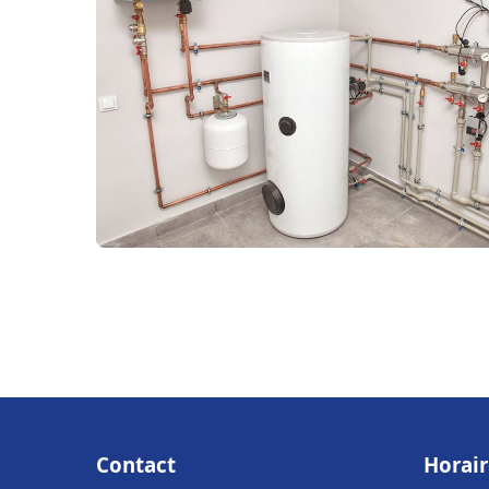
Contact
Horair