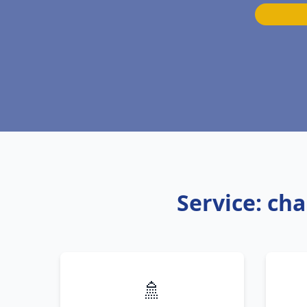
Service: ch
🚿