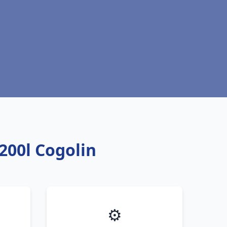
200l Cogolin
⚙️